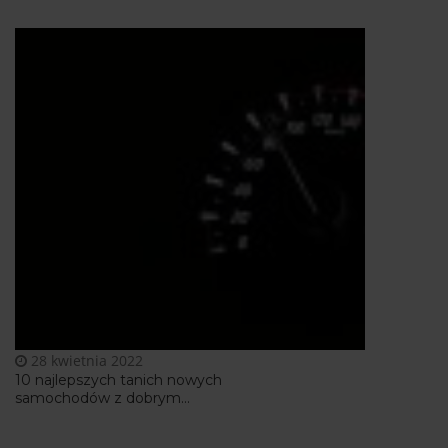
28 kwietnia 2022
10 najlepszych tanich nowych
samochodów z dobrym...