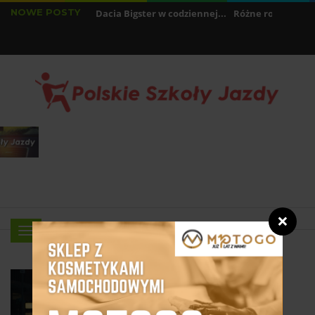
NOWE POSTY
le pali najnowsza Dacia Bigster w codziennej...
Różne rodzaje samoc
ak ustawić prędkość samochodu? - Ręcznie i...
❌
Menu