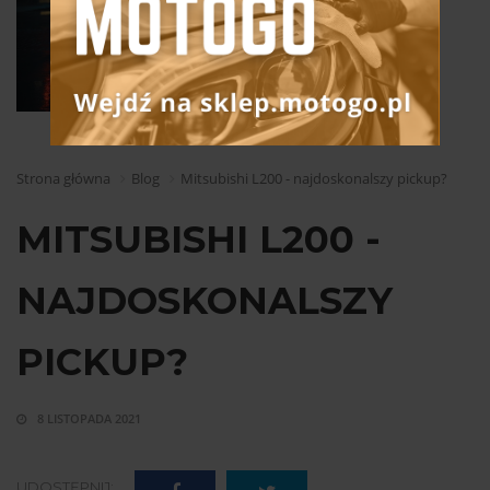
Strona główna
Blog
Mitsubishi L200 - najdoskonalszy pickup?
MITSUBISHI L200 -
NAJDOSKONALSZY
PICKUP?
8 LISTOPADA 2021
UDOSTĘPNIJ: