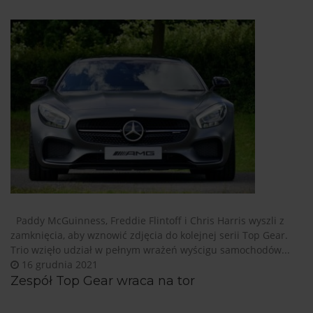
Paddy McGuinness, Freddie Flintoff i Chris Harris wyszli z
zamknięcia, aby wznowić zdjęcia do kolejnej serii Top Gear.
Trio wzięło udział w pełnym wrażeń wyścigu samochodów...
16 grudnia 2021
Zespół Top Gear wraca na tor