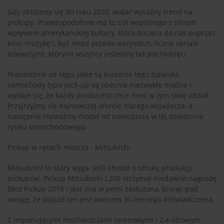
Gdy zbliżamy się do roku 2020, widać wyraźny trend na
pickupy. Prawdopodobnie ma to coś wspólnego z silnym
wpływem amerykańskiej kultury, która dociera do nas poprzez
kino, muzykę i, być może przede wszystkim, liczne seriale
telewizyjne, którymi wszyscy jesteśmy tak pochłonięci.
Niezależnie od tego, jakie są korzenie tego zjawiska,
samochody typu pick-up są obecnie niezwykle modne i
wydaje się, że każdy producent chce mieć w tym swój udział.
Przyjrzyjmy się najnowszej ofercie starego wyjadacza, a
następnie rozważmy model od nowicjusza w tej dziedzinie
rynku samochodowego.
Pickup w rękach mistrza - Mitsubishi
Mitsubishi to stary wyga, jeśli chodzi o sztukę produkcji
pickupów. Pickup Mitsubishi L200 otrzymał niedawno nagrodę
Best Pickup 2019 i jest ona w pełni zasłużona, biorąc pod
uwagę, że pojazd ten jest owocem 30-letniego doświadczenia.
Z imponującymi możliwościami terenowymi i 2,4-litrowym