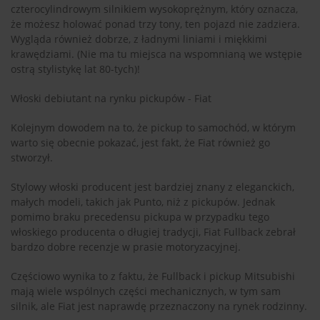
czterocylindrowym silnikiem wysokoprężnym, który oznacza,
że możesz holować ponad trzy tony, ten pojazd nie zadziera.
Wygląda również dobrze, z ładnymi liniami i miękkimi
krawędziami. (Nie ma tu miejsca na wspomnianą we wstępie
ostrą stylistykę lat 80-tych)!
Włoski debiutant na rynku pickupów - Fiat
Kolejnym dowodem na to, że pickup to samochód, w którym
warto się obecnie pokazać, jest fakt, że Fiat również go
stworzył.
Stylowy włoski producent jest bardziej znany z eleganckich,
małych modeli, takich jak Punto, niż z pickupów. Jednak
pomimo braku precedensu pickupa w przypadku tego
włoskiego producenta o długiej tradycji, Fiat Fullback zebrał
bardzo dobre recenzje w prasie motoryzacyjnej.
Częściowo wynika to z faktu, że Fullback i pickup Mitsubishi
mają wiele wspólnych części mechanicznych, w tym sam
silnik, ale Fiat jest naprawdę przeznaczony na rynek rodzinny.