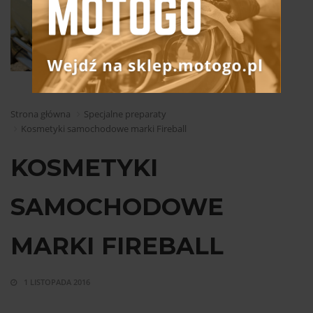
Strona główna
Specjalne preparaty
Kosmetyki samochodowe marki Fireball
KOSMETYKI
SAMOCHODOWE
MARKI FIREBALL
1 LISTOPADA 2016