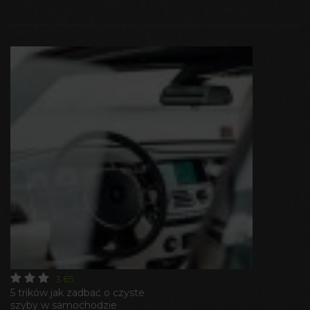
3.65
5 trików jak zadbać o czyste
szyby w samochodzie