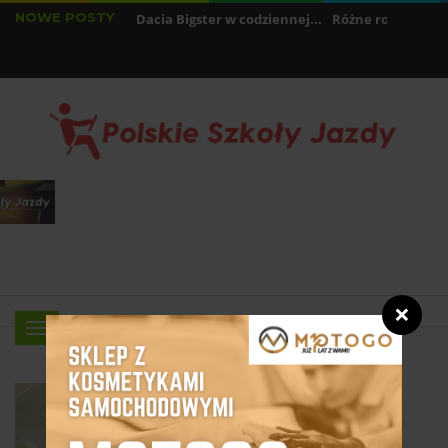
NOWE POSTY
le pali najnowsza Dacia Bigster w codziennej...
Różne rodzaje samoc
ak ustawić prędkość samochodu? - Ręcznie i...
❌
Menu