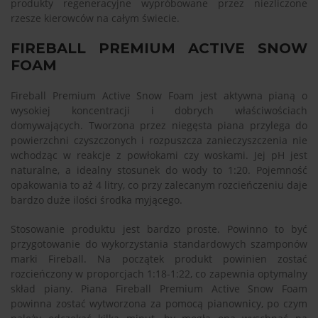
produkty regeneracyjne wypróbowane przez niezliczone
rzesze kierowców na całym świecie.
FIREBALL PREMIUM ACTIVE SNOW
FOAM
Fireball Premium Active Snow Foam jest aktywna pianą o
wysokiej koncentracji i dobrych właściwościach
domywających. Tworzona przez niegęsta piana przylega do
powierzchni czyszczonych i rozpuszcza zanieczyszczenia nie
wchodząc w reakcje z powłokami czy woskami. Jej pH jest
naturalne, a idealny stosunek do wody to 1:20. Pojemność
opakowania to aż 4 litry, co przy zalecanym rozcieńczeniu daje
bardzo duże ilości środka myjącego.
Stosowanie produktu jest bardzo proste. Powinno to być
przygotowanie do wykorzystania standardowych szamponów
marki Fireball. Na początek produkt powinien zostać
rozcieńczony w proporcjach 1:18-1:22, co zapewnia optymalny
skład piany. Piana Fireball Premium Active Snow Foam
powinna zostać wytworzona za pomocą pianownicy, po czym