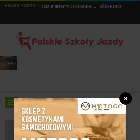
NOWE POSTY
 pali najnowsza Dacia Bigster w codziennej...
Różne rodzaje samoch
 ustawić prędkość samochodu? - Ręcznie i...
❌
Menu