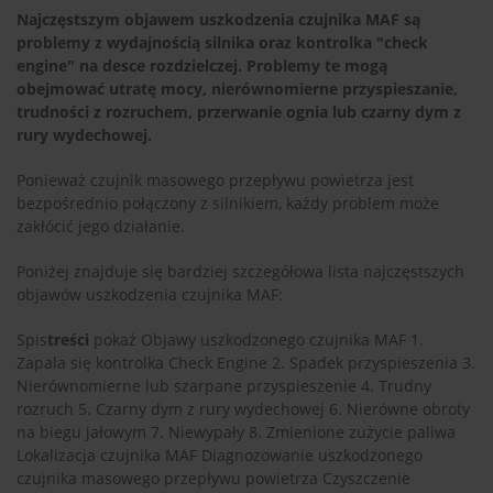
Najczęstszym objawem uszkodzenia czujnika MAF są
problemy z wydajnością silnika oraz kontrolka "check
engine" na desce rozdzielczej. Problemy te mogą
obejmować utratę mocy, nierównomierne przyspieszanie,
trudności z rozruchem, przerwanie ognia lub czarny dym z
rury wydechowej.
Ponieważ czujnik masowego przepływu powietrza jest
bezpośrednio połączony z silnikiem, każdy problem może
zakłócić jego działanie.
Poniżej znajduje się bardziej szczegółowa lista najczęstszych
objawów uszkodzenia czujnika MAF:
Spis
treści
pokaż
Objawy uszkodzonego czujnika MAF
1.
Zapala się kontrolka Check Engine
2. Spadek przyspieszenia
3.
Nierównomierne lub szarpane przyspieszenie
4. Trudny
rozruch
5. Czarny dym z rury wydechowej
6. Nierówne obroty
na biegu jałowym
7. Niewypały
8. Zmienione zużycie paliwa
Lokalizacja czujnika MAF
Diagnozowanie uszkodzonego
czujnika masowego przepływu powietrza
Czyszczenie