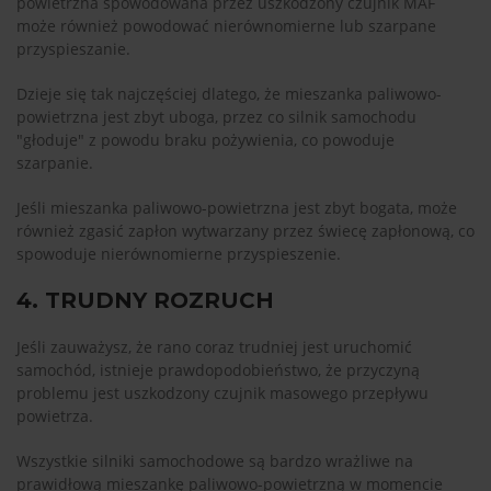
powietrzna spowodowana przez uszkodzony czujnik MAF
może również powodować nierównomierne lub szarpane
przyspieszanie.
Dzieje się tak najczęściej dlatego, że mieszanka paliwowo-
powietrzna jest zbyt uboga, przez co silnik samochodu
"głoduje" z powodu braku pożywienia, co powoduje
szarpanie.
Jeśli mieszanka paliwowo-powietrzna jest zbyt bogata, może
również zgasić zapłon wytwarzany przez świecę zapłonową, co
spowoduje nierównomierne przyspieszenie.
4. TRUDNY ROZRUCH
Jeśli zauważysz, że rano coraz trudniej jest uruchomić
samochód, istnieje prawdopodobieństwo, że przyczyną
problemu jest uszkodzony czujnik masowego przepływu
powietrza.
Wszystkie silniki samochodowe są bardzo wrażliwe na
prawidłową mieszankę paliwowo-powietrzną w momencie