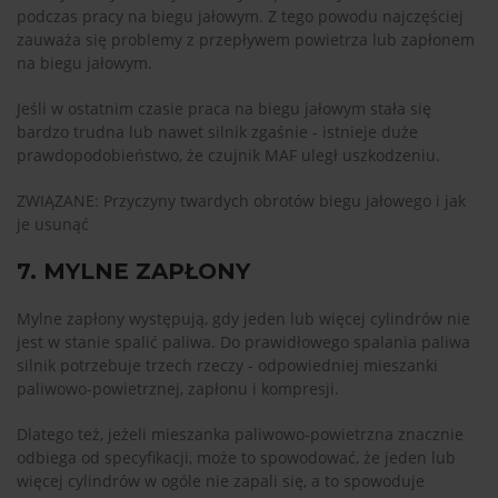
podczas pracy na biegu jałowym. Z tego powodu najczęściej
zauważa się problemy z przepływem powietrza lub zapłonem
na biegu jałowym.
Jeśli w ostatnim czasie praca na biegu jałowym stała się
bardzo trudna lub nawet silnik zgaśnie - istnieje duże
prawdopodobieństwo, że czujnik MAF uległ uszkodzeniu.
ZWIĄZANE: Przyczyny twardych obrotów biegu jałowego i jak
je usunąć
7. MYLNE ZAPŁONY
Mylne zapłony występują, gdy jeden lub więcej cylindrów nie
jest w stanie spalić paliwa. Do prawidłowego spalania paliwa
silnik potrzebuje trzech rzeczy - odpowiedniej mieszanki
paliwowo-powietrznej, zapłonu i kompresji.
Dlatego też, jeżeli mieszanka paliwowo-powietrzna znacznie
odbiega od specyfikacji, może to spowodować, że jeden lub
więcej cylindrów w ogóle nie zapali się, a to spowoduje