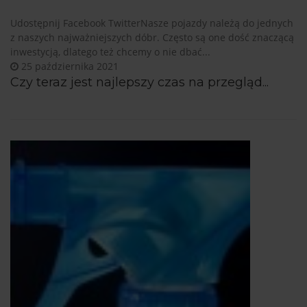
Udostępnij Facebook TwitterNasze pojazdy należą do jednych
z naszych najważniejszych dóbr. Często są one dość znaczącą
inwestycją, dlatego też chcemy o nie dbać...
25 października 2021
Czy teraz jest najlepszy czas na przegląd...