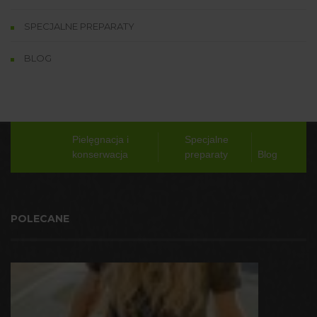
SPECJALNE PREPARATY
BLOG
Pielęgnacja i
Specjalne
konserwacja
preparaty
Blog
POLECANE