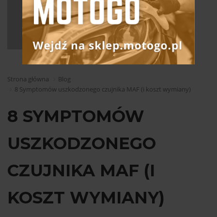
Strona główna
Blog
8 Symptomów uszkodzonego czujnika MAF (i koszt wymiany)
8 SYMPTOMÓW
USZKODZONEGO
CZUJNIKA MAF (I
KOSZT WYMIANY)