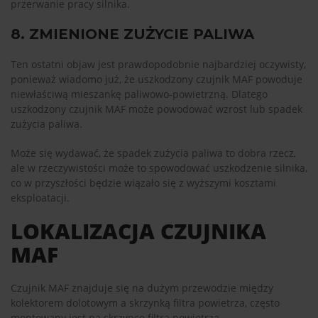
przerwanie pracy silnika.
8. ZMIENIONE ZUŻYCIE PALIWA
Ten ostatni objaw jest prawdopodobnie najbardziej oczywisty,
ponieważ wiadomo już, że uszkodzony czujnik MAF powoduje
niewłaściwą mieszankę paliwowo-powietrzną. Dlatego
uszkodzony czujnik MAF może powodować wzrost lub spadek
zużycia paliwa.
Może się wydawać, że spadek zużycia paliwa to dobra rzecz,
ale w rzeczywistości może to spowodować uszkodzenie silnika,
co w przyszłości będzie wiązało się z wyższymi kosztami
eksploatacji.
LOKALIZACJA CZUJNIKA
MAF
Czujnik MAF znajduje się na dużym przewodzie między
kolektorem dolotowym a skrzynką filtra powietrza, często
montowany jest na skrzynce filtra powietrza.