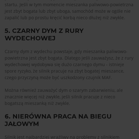
startu. Jeśli w tym momencie mieszanka paliwowo-powietrzna
jest zbyt bogata lub zbyt uboga, samochód może w ogóle nie
zapalić lub po prostu kręcić korbą nieco dłużej niż zwykle.
5. CZARNY DYM Z RURY
WYDECHOWEJ
Czarny dym z wydechu powstaje, gdy mieszanka paliwowo-
powietrzna jest zbyt bogata. Dlatego jeśli zauważysz, że z rury
wydechowej wydobywa się dużo czarnego dymu - istnieje
spore ryzyko, że silnik pracuje na zbyt bogatej mieszance,
czego przyczyną może być uszkodzony czujnik MAF.
Można również zauważyć dym o szarym zabarwieniu, ale
znacznie więcej niż zwykle, jeśli silnik pracuje z nieco
bogatszą mieszanką niż zwykle.
6. NIERÓWNA PRACA NA BIEGU
JAŁOWYM
Silnik jest najbardziej wrażliwy na problemy z silnikiem